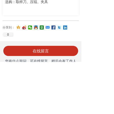
选购：取样刀、压辊、夹具
分享到：
0
在线留言
您有什么疑问，可在线留言，稍后会有工作人
员与您联系！
您的问题
*
넁
产品选择
넁
产品价格
넁
技术咨询
넁
售后问题
넁
其他
您的姓名
*