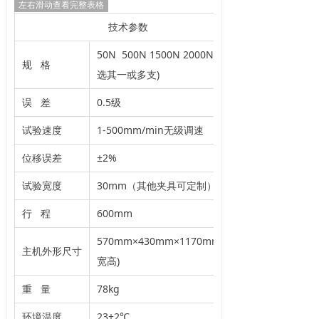
左右滑动查看完整表格
技术参数
50N 500N 1500N 2000N(可
规 格
选其一或多支)
误 差
0.5级
试验速度
1-500mm/min无级调速
位移误差
±2%
试验宽度
30mm（其他夹具可定制）
行 程
600mm
570mm×430mm×1170mm(长
主机外形尺寸
宽高)
重 量
78kg
环境温度
23±2℃