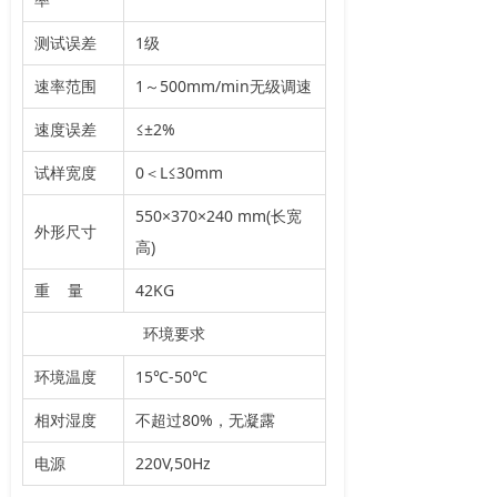
测试误差
1级
速率范围
1～500mm/min无级调速
速度误差
≤±2%
试样宽度
0＜L≤30mm
550×370×240 mm(长宽
外形尺寸
高)
重 量
42KG
环境要求
环境温度
15℃-50℃
相对湿度
不超过80%，无凝露
电源
220V,50Hz