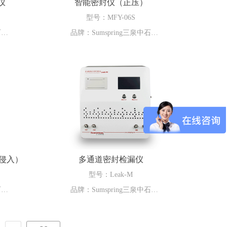
仪
智能密封仪（正压）
液及冻干产品的密封完整性验证。适用于
型号：MFY-06S
制药厂家、第三方检测机构、药检机构等
石
品牌：Sumspring三泉中石
单位。
试仪适用于
智能密封仪MFY-06S适用于防盗瓶盖、气
采用高压
雾剂阀门、复合软管、包装袋、复合圆
，适用于
筒、复合纸杯、医用注射器、冠型皇冠
子高浓度
盖、医疗器材无菌包装袋等多种材料密封
SP测试
性及破裂强度测定。MFY-06S通过更换相
漏。适用
应夹具夹具即可实现端盖脱离力、防盗瓶
单位。
盖密封性、快速泄露、正压密合性、气雾
侵入）
多通道密封检漏仪
剂阀门密封、蠕变到破裂、铝管封闭试验
型号：Leak-M
等多个实验，适用于医疗器械、制药、食
石
品牌：Sumspring三泉中石
品、包装、质检等行业。
色水法/微
多通道密封检漏仪Leak-M适用于各种医疗