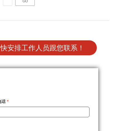
GO
包装袋、
器械、球囊、软管、包装、阀门、接头、
液体瓶、
臂囊等整体密封性能测试和疲劳测试。常
器械等产
应用于医疗器械制造企业、质检机构、药
可完成抽
检机构等单位。
试。常应
尽快安排工作人员跟您联系！
厂家、药
电话
*