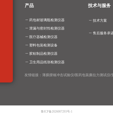
产品
技术与服务
ꄵ
药包材玻璃瓶检测仪器
ꄵ
技术方案
ꄵ
泄漏与密封性检测仪器
ꄵ
售后服务承
ꄵ
医疗器械检测仪器
ꄵ
塑料包装检测设备
ꄵ
胶粘制品检测仪器
ꄵ
卫生用品纸张检测仪器
友情链接：
薄膜摆锤冲击试验仪
/
医药包装撕拉力测试仪
/
鲁ICP备2026007293号-1