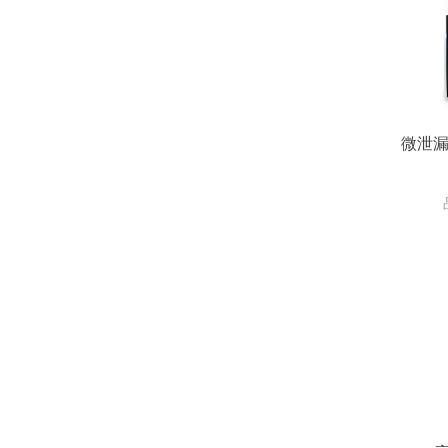
微泄漏
Sumsp
测试仪
法/压
瓶、西
袋、卡