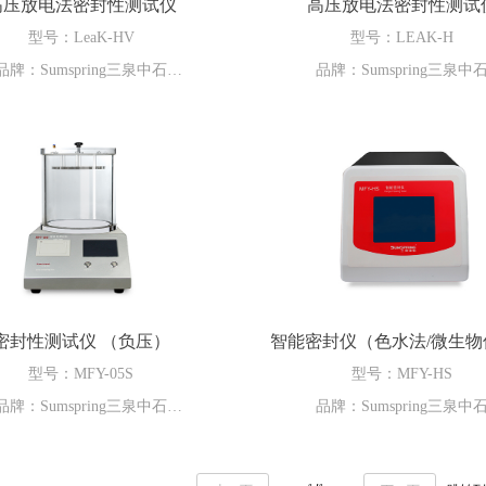
高压放电法密封性测试仪
高压放电法密封性测试
型号：LeaK-HV
型号：LEAK-H
品牌：Sumspring三泉中石
品牌：Sumspring三泉中
-HV高压放电法密封性测试仪是根据
LEAK-HV高压放电法密封性测
SP1207无菌产品包装完整性评价
水针剂包装物密封性测试，仪器
压放电法研制生产。用于药品包装
放电法测试原理，无损检测技术
密封性能检测，如安瓿瓶、西林
含悬浊液、乳状液和蛋白质大分
输液、预充针、BFS等的包装密封
产品的液体及小分子液体，满足U
检测。操作简单方便，检测精度
方法。能够检测到微型小孔的泄
厂家、用户及科研单位检测样品密
于制药企业、第三方检测机构等
密封性测试仪 （负压）
智能密封仪（色水法/微生物
封完整性能的常用仪器。
型号：MFY-05S
型号：MFY-HS
品牌：Sumspring三泉中石
品牌：Sumspring三泉中
封性测试仪MFY-05S适用于气泡
三泉中石MFY-HS智能密封仪（