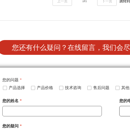
1
/
1
上一页
下一页
跳转到
称起泡法）、色水法（又称亚甲基
生物侵入）适用于药品包装用软
法）测试原理，用于食品、药品、
泡罩包装、口服固体药瓶、口服
、医疗器械等行业的复合软袋、塑
注射剂瓶、塑料瓶、软管、医疗
果冻杯、真空包装、泡罩包装、注
品的色水法和微生物侵入试验。
、玻璃瓶、医疗器械、移液器、水
真空（负压）及加压（正压）测
您还有什么疑问？在线留言，我们会
产品的密封性和密合性测试。常用
用于质检机构、药检机构、制药
机构、包装制造企业、药检中心、
物研发单位等。
业、医疗器械公司、食品企业、化
企业等行业密封完整性检测。
您的问题
*
넁
产品选择
넁
产品价格
넁
技术咨询
넁
售后问题
넁
其他
您的姓名
*
您的
您的疑问
*