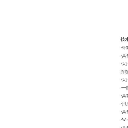
技
•
针
•
具
•
采
判
•
采
•
一
•
具
•
用
•具
•
W
•
具