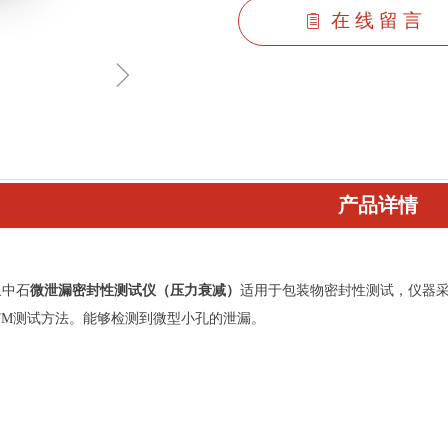
在 线 留 言
ꁩ
ꁇ
产品详情
泉中石
微泄漏密封性测试仪（压力衰减）
适用于包装物密封性测试，仪器采
STM测试方法。能够检测到微型小孔的泄漏。