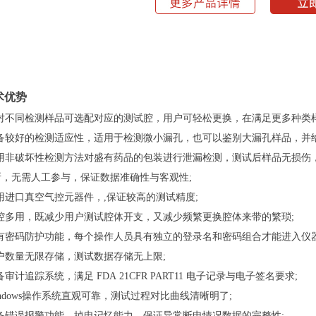
术优势
对不同检测样品可选配对应的测试腔，用户可轻松更换，在满足更多种类
备较好的检测适应性，适用于检测微小漏孔，也可以鉴别大漏孔样品，并给
用非破坏性检测方法对盛有药品的包装进行泄漏检测，测试后样品无损伤
断，无需人工参与，保证数据准确性与客观性;
用进口真空气控元器件，,保证较高的测试精度;
腔多用，既减少用户测试腔体开支，又减少频繁更换腔体来带的繁琐;
有密码防护功能，每个操作人员具有独立的登录名和密码组合才能进入仪器
户数量无限存储，测试数据存储无上限;
备
审计追踪系统，满足 FDA 21CFR PART11 电子记录与电子签名要求;
indows操作系统直观可靠，测试过程对比曲线清晰明了;
备错误报警功能，掉电记忆能力，保证异常断电情况数据的完整性;