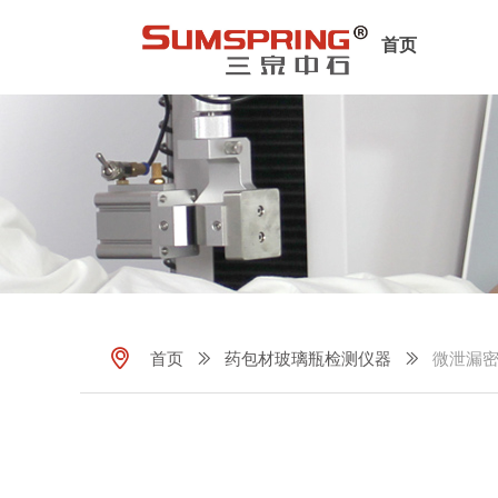
首页
ꀷ
首页
ꅀ
药包材玻璃瓶检测仪器
ꅀ
微泄漏