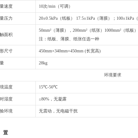
测量速度
10次/min（可调）
量压力
20±0.5kPa（纸板） 17.5±1kPa（薄膜）；100±1kP
50mm²（薄膜），200mm²（纸张）1000mm²（纸板
触面积
注：纸板、薄膜、纸张任选一种
形尺寸
450mm×340mm×450mm (长宽高)
量
28kg
环境要求
境温度
15℃-50℃
对湿度
≤80%，无凝露
验环境
无震动，无电磁干扰
 置