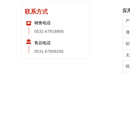
应
联系方式
产
뀰
销售电话
0531-67818868
薄
끤
售后电话
铝
0531-67808296
太
纸