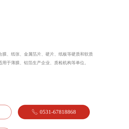
复合膜、纸张、金属箔片、硬片、纸板等硬质和软质
，适用于薄膜、铝箔生产企业、质检机构等单位。
0531-67818868
ꂅ