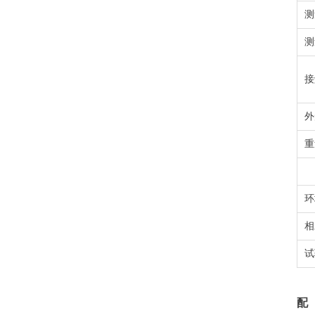
测
接
外
重
环
相
试
配