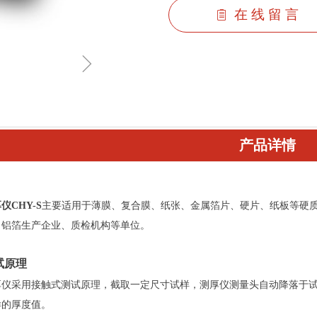
在 线 留 言
ꁩ
ꁇ
产品详情
仪CHY-S
主要适用于薄膜、复合膜、纸张、金属箔片、硬片、纸板等硬质
、铝箔生产企业、质检机构等单位。
试原理
厚仪采用接触式测试原理，截取一定尺寸试样，测厚仪测量头自动降落于
样的厚度值。