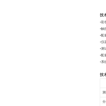
技
•
•
•
•仪
•
•配
•系
技
测