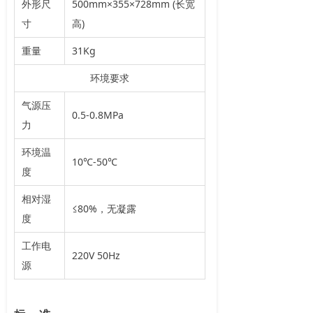
外形尺
500mm×355×728mm (长宽
寸
高)
重量
31Kg
环境要求
气源压
0.5-0.8MPa
力
环境温
10℃-50℃
度
相对湿
≤80%，无凝露
度
工作电
220V 50Hz
源