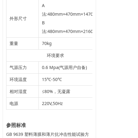
A
法:480mm×470mm×1470mm
外形尺寸
B
法:480mm×470mm×2160mm
重量
70kg
环境要求
气源压力
0.6 Mpa(气源用户自备)
环境温度
15℃-50℃
相对湿度
≤80%，无凝露
电源
220V,50Hz
参照标准
GB 9639 塑料薄膜和薄片抗冲击性能试验方