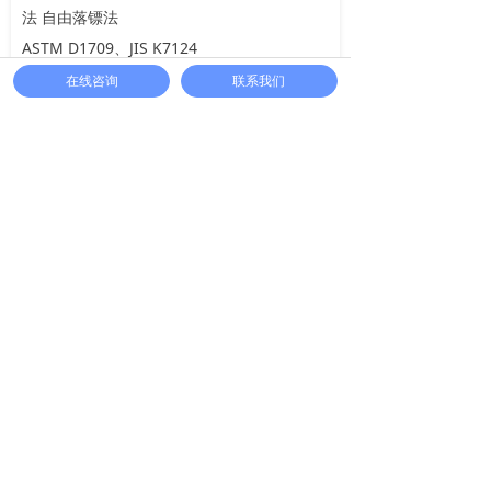
法 自由落镖法
ASTM D1709、JIS K7124
在线咨询
联系我们
配 置
标准配置：落镖冲击试验仪主机、A法和B法
配置、微型打印机、测试软件、通信电缆
分享到：
0
在线留言
您有什么疑问，可在线留言，稍后会有工作人
员与您联系！