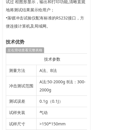
试过 程图形显示，输出和打印功能,清晰直观
地将测试结果展示给用户；
•落镖冲击试验仪配有标准的RS232接口，方
便连接计算机及局域网。
技术优势
左右滑动查看完整表格
技术参数
测量方法
A法、B法
A法:50-2000g B法：300-
冲击测试范围
2000g
测试误差
0.1g（0.1J）
试样夹装
气动
试样尺寸
>150*150mm