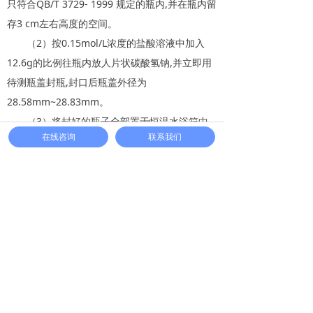
只符合QB/T 3729- 1999 规定的瓶内,并在瓶内留
存3 cm左右高度的空间。
（2）按0.15mol/L浓度的盐酸溶液中加入
12.6g的比例往瓶内放人片状碳酸氢钠,并立即用
待测瓶盖封瓶,封口后瓶盖外径为
28.58mm~28.83mm。
（3）将封好的瓶子全部置于恒温水浴箱中,
在线咨询
联系我们
经过温度62°C~68°C及时间30min的灭菌处理,并
注意有无漏气现象。
（4）将灭菌后的瓶子置于 20°C~25°C环境
中,7 d后取其半数瓶恒温至23 °C ,用CO2测定仪
测得CO2压力p1;其余在20 °C~25 °C环境中继续
存放至21 d,取其半数瓶恒温至23 °C ,再用CO2测
定仪测得CO2压力p2,将测得的两次CO2压力进
行对比,计算出相应的CO2泄漏量。