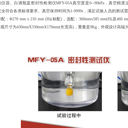
仪器。白酒瓶盖密封性检测仪MFY-05A真空度是0--90kPa，真空精
a，完全符合各类标准要求。真空保持时间为1-9999s，满足试验人员的测
：Φ270 mm x 210 mm (H)(标配)，选配：360mmx585 mm(H)及
观尺寸为430mmX330mmX170mm(长宽高)，重量是9Kg，外观设