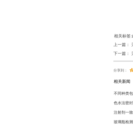
相关标签:
上一篇：
下一篇：
分享到：
相关新闻
瓶身不圆度
带您了解《
电池隔膜穿
XLW(PC
玻璃容器内
药包材红外
解析玻璃瓶
锂电池隔膜
药品包装密
拉力试验机
玻璃瓶密封
大输液软袋
药品包装系
解析笔试注
《中国药典
不同种类包
色水法密封
注射剂一致
玻璃瓶检测
摩擦系数测