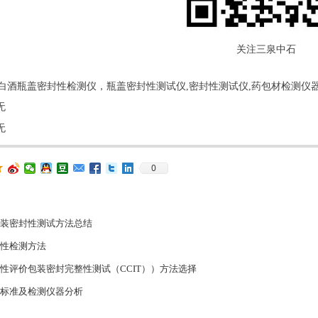
关注三泉中石
白酒瓶盖密封性检测仪，瓶盖密封性测试仪,密封性测试仪,药包材检测仪
无
无
0
检测方法及计算公式
9650 无菌药品包装系统密封性指导原则》
刺力穿刺强度检测方法
)-500N型智能电子拉力试验机检测项目解析
应力检测方法介绍
、密度、气体透过量、水蒸汽透过量等8个标准草案公示
破碎的原因及解决方案
物理性能检测项目及检测方法介绍
封完整性验证方法概述
0.5级、1级表示什么？
性测试方法介绍
密封检漏用真空衰减法or高压放电法?
统密封性研究指导原则密封性检测方法探讨
射器检测项目及注射器测试仪
分析检测技术指南》隆重问世
装密封性测试方法总结
性检测方法
性评价包装密封完整性测试（CCIT））方法选择
标准及检测仪器分析
试常用的三种方法介绍