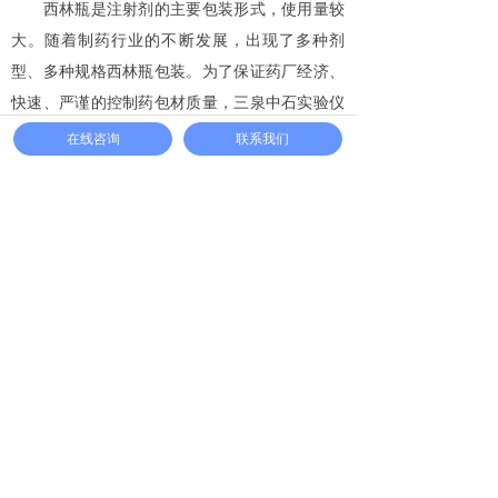
西林瓶是注射剂的主要包装形式，使用量较
大。随着制药行业的不断发展，出现了多种剂
型、多种规格西林瓶包装。为了保证药厂经济、
快速、严谨的控制药包材质量，三泉中石实验仪
器有限公司还研发了新的密封性检测方法——
真
在线咨询
联系我们
空衰减法微泄露密封测试仪
Leak-S，了解详情请
联系三泉中石。
相关标签:食品包装密封性测试仪,化妆品包装密
封性测试仪,密封仪
上一篇：
无
下一篇：
无
CONTACT US
联系我们
咨询电话：0531-67818868
뀰