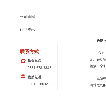
公司新闻
行业资讯
关键
联系方式
《GB
定。静脉
뀰
销售电话
输液针穿
0531-67818868
끤
售后电话
三泉
0531-67808296
特殊定制