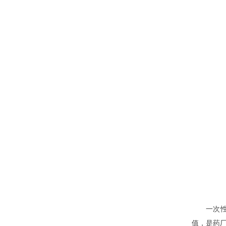
一次
值，是药