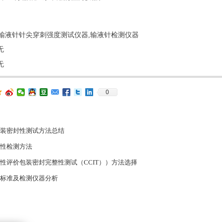
输液针针尖穿刺强度测试仪器,输液针检测仪器
无
无
0
检测方法及计算公式
9650 无菌药品包装系统密封性指导原则》
刺力穿刺强度检测方法
)-500N型智能电子拉力试验机检测项目解析
应力检测方法介绍
、密度、气体透过量、水蒸汽透过量等8个标准草案公示
破碎的原因及解决方案
物理性能检测项目及检测方法介绍
封完整性验证方法概述
0.5级、1级表示什么？
性测试方法介绍
密封检漏用真空衰减法or高压放电法?
统密封性研究指导原则密封性检测方法探讨
射器检测项目及注射器测试仪
分析检测技术指南》隆重问世
装密封性测试方法总结
性检测方法
性评价包装密封完整性测试（CCIT））方法选择
标准及检测仪器分析
试常用的三种方法介绍