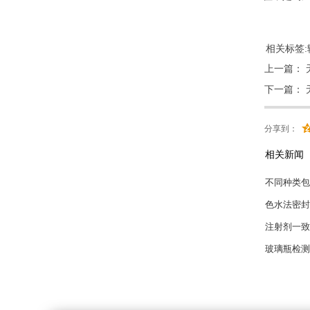
相关标签:
上一篇：
下一篇：
分享到：
相关新闻
瓶身不圆度
带您了解《
电池隔膜穿
XLW(PC
玻璃容器内
药包材红外
解析玻璃瓶
锂电池隔膜
药品包装密
拉力试验机
玻璃瓶密封
大输液软袋
药品包装系
解析笔试注
《中国药典
不同种类包
色水法密封
注射剂一致
玻璃瓶检测
摩擦系数测