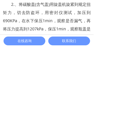
2.、将碳酸盖(含气盖)用旋盖机旋紧到规定扭
矩力，切去防盗环，用密封仪测试，加压到
690KPa，在水下保压1min，观察是否漏气，再
将压力提高到1207kPa，保压1min，观察瓶盖是
否松脱弹出。
在线咨询
联系我们
瓶盖密封性测试仪MFY-06S能够帮助瓶装饮
用水企业解决瓶盖的密封性能，同时还适用于气
雾剂阀门、复合软管、包装袋、复合圆筒、复合
纸杯、医疗器材无菌包装袋等多种材料密封性及
破裂强度测定。能够提供多项试验方案，满足不
用的试验需求。欢迎您致电三泉中石实验仪器有
限公司销售部，了解更多详情请关注
三泉中石
微
信公众号。
相关标签:瓶盖密封性测试仪,瓶盖密封性,瓶装饮