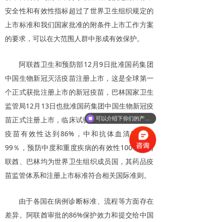
安全性和有效性指标超过了世界卫生组织规定的
上市标准和我们国家批准的附条件上市工作方案
的要求，可以在大范围人群中形成有效保护。
阿联酋卫生和预防部12月9日批准国药集团
中国生物新冠灭活疫苗注册上市，这是全球第一
个正式获批注册上市的新冠疫苗，巴林国家卫生
监管局12月13日也批准国药集团中国生物新冠疫
苗正式注册上市，临床试验数据审核结果显示，
可以介绍下你们的产品么
疫苗有效性达到86%，中和抗体血清转化率
99％，预防中度和重度疾病的有效性100％。阿
联酋、巴林均为世界卫生组织成员国，其药品疫
苗监管体系和注册上市标准符合相关国际准则。
由于各国在病例诊断标准、流程等方面存在
差异。阿联酋审批的86%保护效力和提交给中国