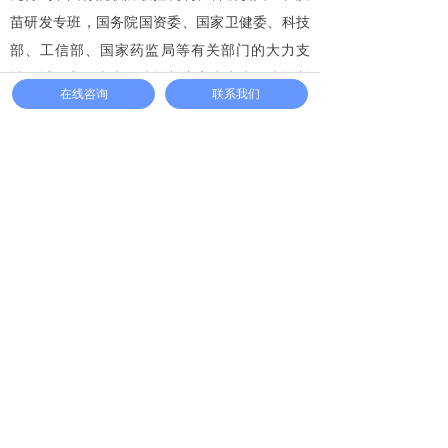
苗研发专班，国务院国资委、国家卫健委、科技
部、工信部、国家药监局等有关部门的大力支
持，以及中国疾病预防控制中心病毒病预防控制
在线咨询
联系我们
所、中国科学院武汉病毒所等单位的密切合作。
在阿联酋等国政府和中国驻外使领馆的大力帮助
下，在中国疾病预防控制中心与河南省疾控中心
专家现场指导下，中国生物新冠灭活疫苗Ⅲ期临
床研究创造了多项全球第一：已接种6万人，入
组接种人数全球第一；志愿者涵盖125个国籍，
覆盖人群及其所属国别量全球第一。
转载：国药集团
此次新冠疫苗获批附条件上市，将为全球最
终战胜疫情注入信心，为实现新冠疫苗作为全球
公共产品的可及性和可负担性提供有力支撑，这