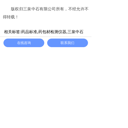
版权归三泉中石有限公司所有，不经允许不
得转载！
相关标签:药品标准,药包材检测仪器,三泉中石
在线咨询
联系我们
上一篇：
无
下一篇：
无
CONTACT US
联系我们
咨询电话：0531-67818868
뀰
山东省济南市市中区绿地泉景雅园商务大厦16层